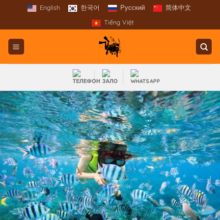
Перейти
English
한국어
Русский
简体中文
к
Tiếng Việt
содержанию