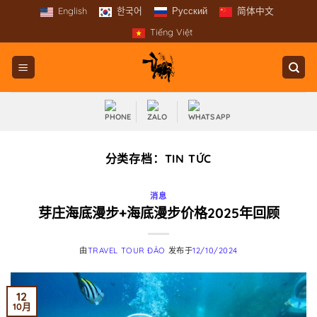
跳
English
한국어
Русский
简体中文
到
Tiếng Việt
内
容
分类存档：
TIN TỨC
消息
芽庄海底漫步+海底漫步价格2025年回顾
由
TRAVEL TOUR ĐẢO
发布于
12/10/2024
12
10月