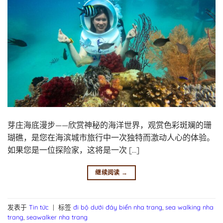
芽庄海底漫步——欣赏神秘的海洋世界，观赏色彩斑斓的珊
瑚礁，是您在海滨城市旅行中一次独特而激动人心的体验。
如果您是一位探险家，这将是一次 […]
继续阅读
→
发表于
Tin tức
|
标签
đi bộ dưới đáy biển nha trang
,
sea walking nha
trang
,
seawalker nha trang