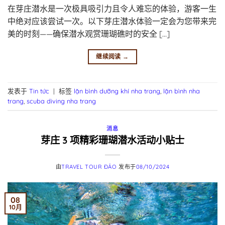
在芽庄潜水是一次极具吸引力且令人难忘的体验，游客一生
中绝对应该尝试一次。以下芽庄潜水体验一定会为您带来完
美的时刻——确保潜水观赏珊瑚礁时的安全 […]
继续阅读
→
发表于
Tin tức
|
标签
lặn bình dưỡng khí nha trang
,
lặn bình nha
trang
,
scuba diving nha trang
消息
芽庄 3 项精彩珊瑚潜水活动小贴士
由
TRAVEL TOUR ĐẢO
发布于
08/10/2024
08
10月