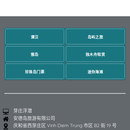
谭汉
岛屿之旅
猴岛
独木舟租赁
珍珠岛门票
迷你海滩
芽庄浮潜
安德岛旅游有限公司
庆和省西芽庄区 Vinh Diem Trung 市区 B2 街 19 号