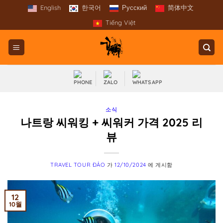
콘
English
한국어
Русский
简体中文
텐
Tiếng Việt
츠
로
건
너
뛰
기
소식
나트랑 씨워킹 + 씨워커 가격 2025 리
뷰
TRAVEL TOUR ĐẢO
가
12/10/2024
에 게시함
12
10월